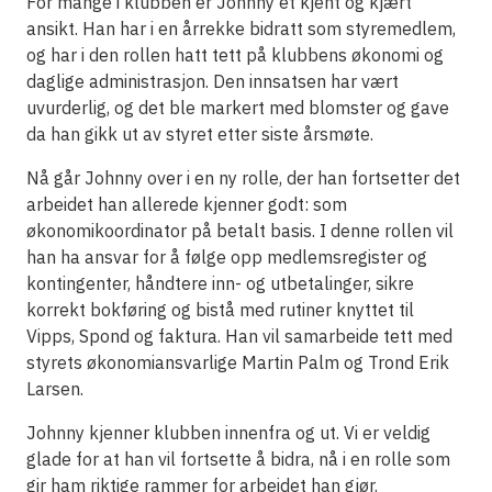
For mange i klubben er Johnny et kjent og kjært
ansikt. Han har i en årrekke bidratt som styremedlem,
og har i den rollen hatt tett på klubbens økonomi og
daglige administrasjon. Den innsatsen har vært
uvurderlig, og det ble markert med blomster og gave
da han gikk ut av styret etter siste årsmøte.
Nå går Johnny over i en ny rolle, der han fortsetter det
arbeidet han allerede kjenner godt: som
økonomikoordinator på betalt basis. I denne rollen vil
han ha ansvar for å følge opp medlemsregister og
kontingenter, håndtere inn- og utbetalinger, sikre
korrekt bokføring og bistå med rutiner knyttet til
Vipps, Spond og faktura. Han vil samarbeide tett med
styrets økonomiansvarlige Martin Palm og Trond Erik
Larsen.
Johnny kjenner klubben innenfra og ut. Vi er veldig
glade for at han vil fortsette å bidra, nå i en rolle som
gir ham riktige rammer for arbeidet han gjør.