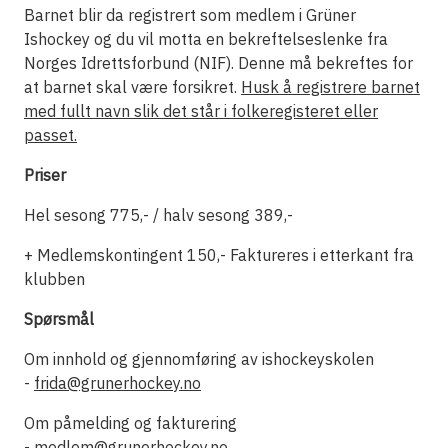
Barnet blir da registrert som medlem i Grüner
Ishockey og du vil motta en bekreftelseslenke fra
Norges Idrettsforbund (NIF). Denne må bekreftes for
at barnet skal være forsikret.
Husk å registrere barnet
med fullt navn slik det står i folkeregisteret eller
passet.
Priser
Hel sesong 775,- / halv sesong 389,-
+ Medlemskontingent 150,- Faktureres i etterkant fra
klubben
Spørsmål
Om innhold og gjennomføring av ishockeyskolen
-
frida@grunerhockey.no
Om påmelding og fakturering
-
medlem@grunerhockey.no